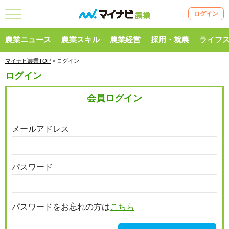
ログイン
農業ニュース
農業スキル
農業経営
採用・就農
ライフ
マイナビ農業TOP
> ログイン
ログイン
会員ログイン
メールアドレス
パスワード
パスワードをお忘れの方は
こちら