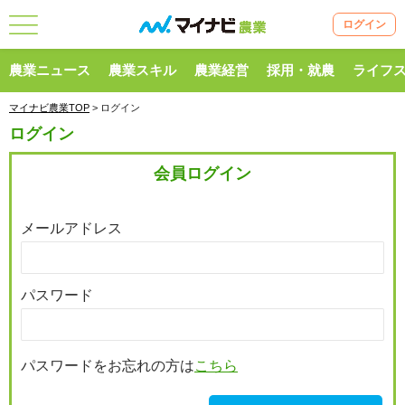
ログイン
農業ニュース
農業スキル
農業経営
採用・就農
ライフ
マイナビ農業TOP
> ログイン
ログイン
会員ログイン
メールアドレス
パスワード
パスワードをお忘れの方は
こちら