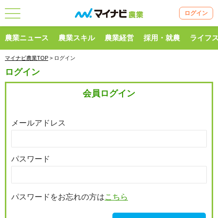
ログイン
農業ニュース
農業スキル
農業経営
採用・就農
ライフ
マイナビ農業TOP
> ログイン
ログイン
会員ログイン
メールアドレス
パスワード
パスワードをお忘れの方は
こちら