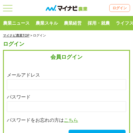
ログイン
農業ニュース
農業スキル
農業経営
採用・就農
ライフ
マイナビ農業TOP
> ログイン
ログイン
会員ログイン
メールアドレス
パスワード
パスワードをお忘れの方は
こちら