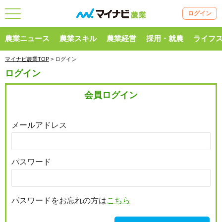
ログイン
農業ニュース
農業スキル
農業経営
採用・就農
ライフ
マイナビ農業TOP
> ログイン
ログイン
会員ログイン
メールアドレス
パスワード
パスワードをお忘れの方は
こちら