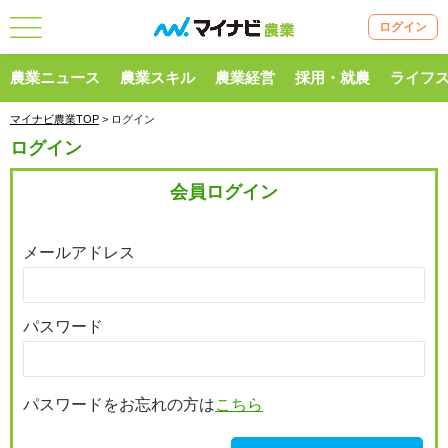
ログイン
農業ニュース
農業スキル
農業経営
採用・就農
ライフ
マイナビ農業TOP
> ログイン
ログイン
会員ログイン
メールアドレス
パスワード
パスワードをお忘れの方は
こちら