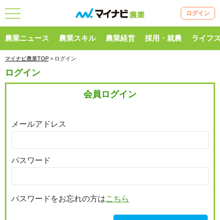
ログイン
農業ニュース
農業スキル
農業経営
採用・就農
ライフ
マイナビ農業TOP
> ログイン
ログイン
会員ログイン
メールアドレス
パスワード
パスワードをお忘れの方は
こちら