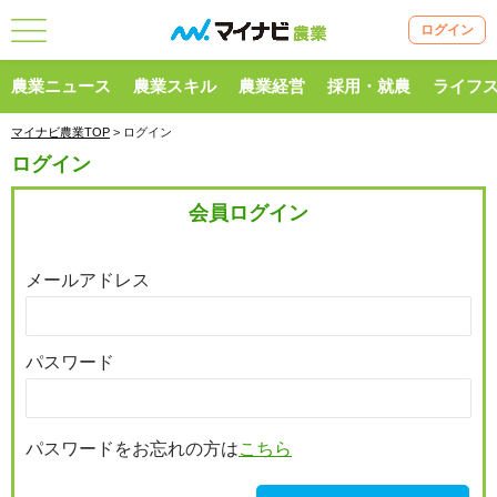
ログイン
農業ニュース
農業スキル
農業経営
採用・就農
ライフ
マイナビ農業TOP
> ログイン
ログイン
会員ログイン
メールアドレス
パスワード
パスワードをお忘れの方は
こちら