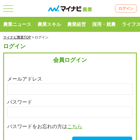
ログイン
農業ニュース
農業スキル
農業経営
採用・就農
ライフ
マイナビ農業TOP
> ログイン
ログイン
会員ログイン
メールアドレス
パスワード
パスワードをお忘れの方は
こちら