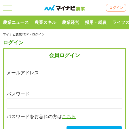
ログイン
農業ニュース
農業スキル
農業経営
採用・就農
ライフ
マイナビ農業TOP
> ログイン
ログイン
会員ログイン
メールアドレス
パスワード
パスワードをお忘れの方は
こちら