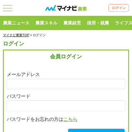
ログイン
農業ニュース
農業スキル
農業経営
採用・就農
ライフ
マイナビ農業TOP
> ログイン
ログイン
会員ログイン
メールアドレス
パスワード
パスワードをお忘れの方は
こちら