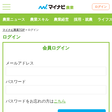
ログイン
農業ニュース
農業スキル
農業経営
採用・就農
ライフ
マイナビ農業TOP
> ログイン
ログイン
会員ログイン
メールアドレス
パスワード
パスワードをお忘れの方は
こちら