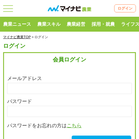
ログイン
農業ニュース
農業スキル
農業経営
採用・就農
ライフ
マイナビ農業TOP
> ログイン
ログイン
会員ログイン
メールアドレス
パスワード
パスワードをお忘れの方は
こちら