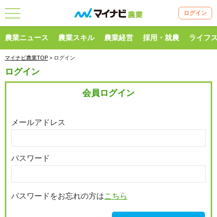
ログイン
農業ニュース
農業スキル
農業経営
採用・就農
ライフ
マイナビ農業TOP
> ログイン
ログイン
会員ログイン
メールアドレス
パスワード
パスワードをお忘れの方は
こちら