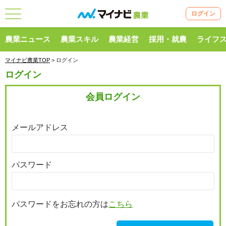
ログイン
農業ニュース
農業スキル
農業経営
採用・就農
ライフ
マイナビ農業TOP
> ログイン
ログイン
会員ログイン
メールアドレス
パスワード
パスワードをお忘れの方は
こちら