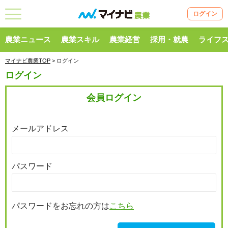
ログイン
農業ニュース
農業スキル
農業経営
採用・就農
ライフ
マイナビ農業TOP
> ログイン
ログイン
会員ログイン
メールアドレス
パスワード
パスワードをお忘れの方は
こちら