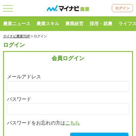
ログイン
農業ニュース
農業スキル
農業経営
採用・就農
ライフ
マイナビ農業TOP
> ログイン
ログイン
会員ログイン
メールアドレス
パスワード
パスワードをお忘れの方は
こちら