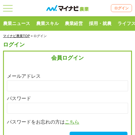
ログイン
農業ニュース
農業スキル
農業経営
採用・就農
ライフ
マイナビ農業TOP
> ログイン
ログイン
会員ログイン
メールアドレス
パスワード
パスワードをお忘れの方は
こちら