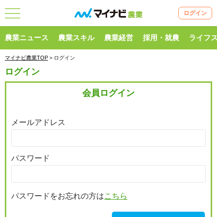
ログイン
農業ニュース
農業スキル
農業経営
採用・就農
ライフ
マイナビ農業TOP
> ログイン
ログイン
会員ログイン
メールアドレス
パスワード
パスワードをお忘れの方は
こちら