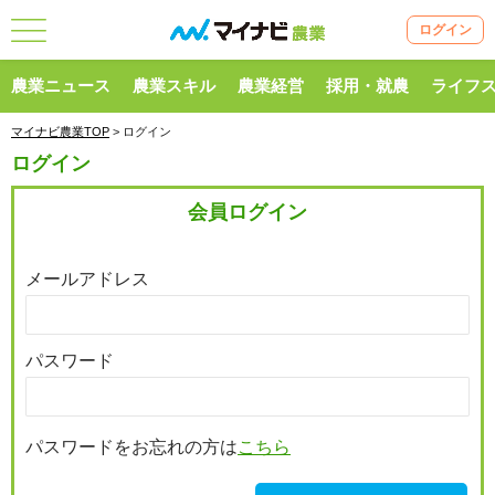
ログイン
農業ニュース
農業スキル
農業経営
採用・就農
ライフ
マイナビ農業TOP
> ログイン
ログイン
会員ログイン
メールアドレス
パスワード
パスワードをお忘れの方は
こちら