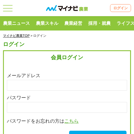
ログイン
農業ニュース
農業スキル
農業経営
採用・就農
ライフ
マイナビ農業TOP
> ログイン
ログイン
会員ログイン
メールアドレス
パスワード
パスワードをお忘れの方は
こちら