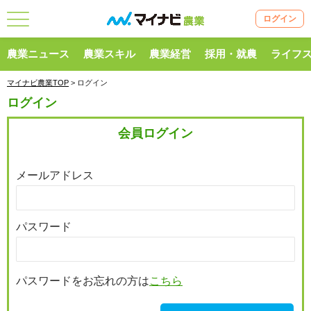
ログイン
農業ニュース
農業スキル
農業経営
採用・就農
ライフ
マイナビ農業TOP
> ログイン
ログイン
会員ログイン
メールアドレス
パスワード
パスワードをお忘れの方は
こちら