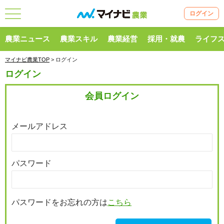
ログイン
農業ニュース
農業スキル
農業経営
採用・就農
ライフ
マイナビ農業TOP
> ログイン
ログイン
会員ログイン
メールアドレス
パスワード
パスワードをお忘れの方は
こちら