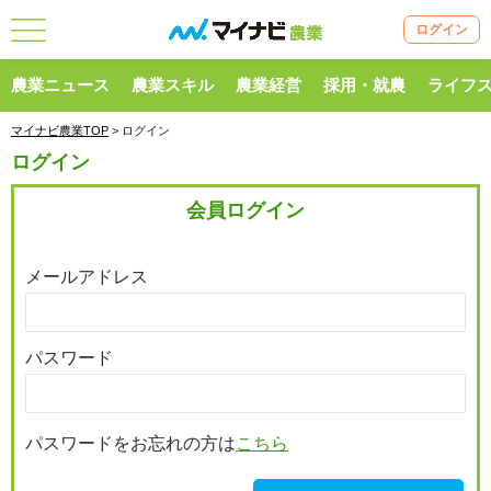
ログイン
農業ニュース
農業スキル
農業経営
採用・就農
ライフ
マイナビ農業TOP
> ログイン
ログイン
会員ログイン
メールアドレス
パスワード
パスワードをお忘れの方は
こちら