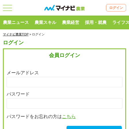
ログイン
農業ニュース
農業スキル
農業経営
採用・就農
ライフ
マイナビ農業TOP
> ログイン
ログイン
会員ログイン
メールアドレス
パスワード
パスワードをお忘れの方は
こちら