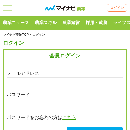
ログイン
農業ニュース
農業スキル
農業経営
採用・就農
ライフ
マイナビ農業TOP
> ログイン
ログイン
会員ログイン
メールアドレス
パスワード
パスワードをお忘れの方は
こちら