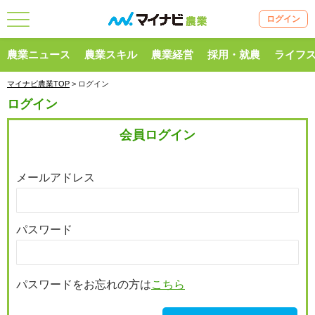
ログイン
農業ニュース
農業スキル
農業経営
採用・就農
ライフ
マイナビ農業TOP
> ログイン
ログイン
会員ログイン
メールアドレス
パスワード
パスワードをお忘れの方は
こちら