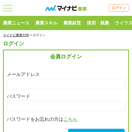
ログイン
農業ニュース
農業スキル
農業経営
採用・就農
ライフ
マイナビ農業TOP
> ログイン
ログイン
会員ログイン
メールアドレス
パスワード
パスワードをお忘れの方は
こちら