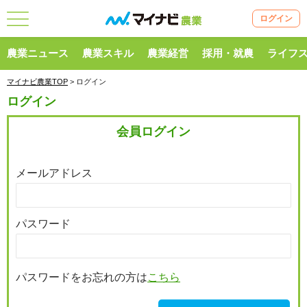
ログイン
農業ニュース
農業スキル
農業経営
採用・就農
ライフ
マイナビ農業TOP
> ログイン
ログイン
会員ログイン
メールアドレス
パスワード
パスワードをお忘れの方は
こちら