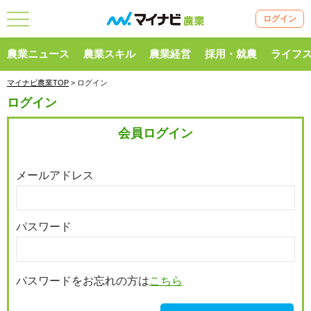
ログイン
農業ニュース
農業スキル
農業経営
採用・就農
ライフ
マイナビ農業TOP
> ログイン
ログイン
会員ログイン
メールアドレス
パスワード
パスワードをお忘れの方は
こちら