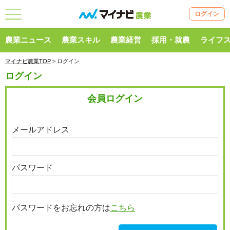
ログイン
農業ニュース
農業スキル
農業経営
採用・就農
ライフ
マイナビ農業TOP
> ログイン
ログイン
会員ログイン
メールアドレス
パスワード
パスワードをお忘れの方は
こちら