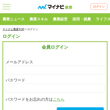
ログイン
農業ニュース
農業スキル
農業経営
採用・就農
ライフ
マイナビ農業TOP
> ログイン
ログイン
会員ログイン
メールアドレス
パスワード
パスワードをお忘れの方は
こちら