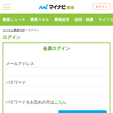
ログイン
農業ニュース
農業スキル
農業経営
採用・就農
ライフ
マイナビ農業TOP
> ログイン
ログイン
会員ログイン
メールアドレス
パスワード
パスワードをお忘れの方は
こちら