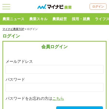
ログイン
農業ニュース
農業スキル
農業経営
採用・就農
ライフ
マイナビ農業TOP
> ログイン
ログイン
会員ログイン
メールアドレス
パスワード
パスワードをお忘れの方は
こちら