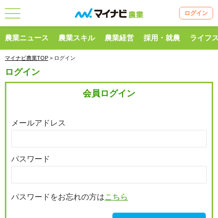
ログイン
農業ニュース
農業スキル
農業経営
採用・就農
ライフ
マイナビ農業TOP
> ログイン
ログイン
会員ログイン
メールアドレス
パスワード
パスワードをお忘れの方は
こちら