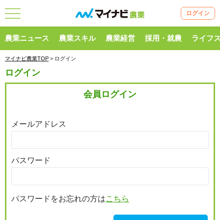
ログイン
農業ニュース
農業スキル
農業経営
採用・就農
ライフ
マイナビ農業TOP
> ログイン
ログイン
会員ログイン
メールアドレス
パスワード
パスワードをお忘れの方は
こちら