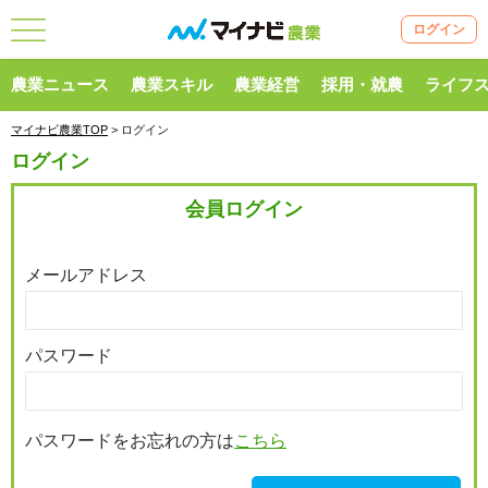
ログイン
農業ニュース
農業スキル
農業経営
採用・就農
ライフ
マイナビ農業TOP
> ログイン
ログイン
会員ログイン
メールアドレス
パスワード
パスワードをお忘れの方は
こちら