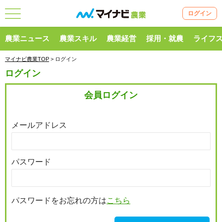
ログイン
農業ニュース
農業スキル
農業経営
採用・就農
ライフ
マイナビ農業TOP
> ログイン
ログイン
会員ログイン
メールアドレス
パスワード
パスワードをお忘れの方は
こちら