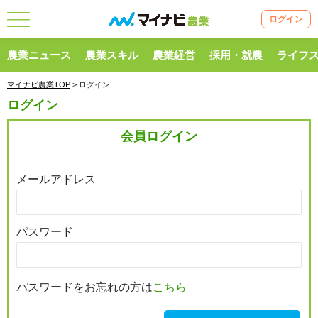
ログイン
農業ニュース
農業スキル
農業経営
採用・就農
ライフ
マイナビ農業TOP
> ログイン
ログイン
会員ログイン
メールアドレス
パスワード
パスワードをお忘れの方は
こちら