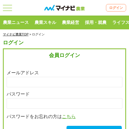
ログイン
農業ニュース
農業スキル
農業経営
採用・就農
ライフ
マイナビ農業TOP
> ログイン
ログイン
会員ログイン
メールアドレス
パスワード
パスワードをお忘れの方は
こちら