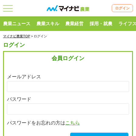
ログイン
農業ニュース
農業スキル
農業経営
採用・就農
ライフ
マイナビ農業TOP
> ログイン
ログイン
会員ログイン
メールアドレス
パスワード
パスワードをお忘れの方は
こちら