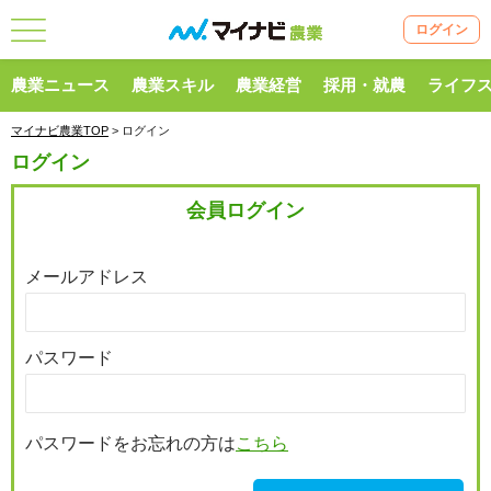
ログイン
農業ニュース
農業スキル
農業経営
採用・就農
ライフ
マイナビ農業TOP
> ログイン
ログイン
会員ログイン
メールアドレス
パスワード
パスワードをお忘れの方は
こちら