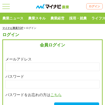
ログイン
農業ニュース
農業スキル
農業経営
採用・就農
ライフ
マイナビ農業TOP
> ログイン
ログイン
会員ログイン
メールアドレス
パスワード
パスワードをお忘れの方は
こちら