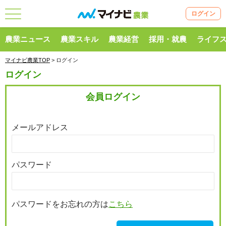
ログイン
農業ニュース
農業スキル
農業経営
採用・就農
ライフ
マイナビ農業TOP
> ログイン
ログイン
会員ログイン
メールアドレス
パスワード
パスワードをお忘れの方は
こちら