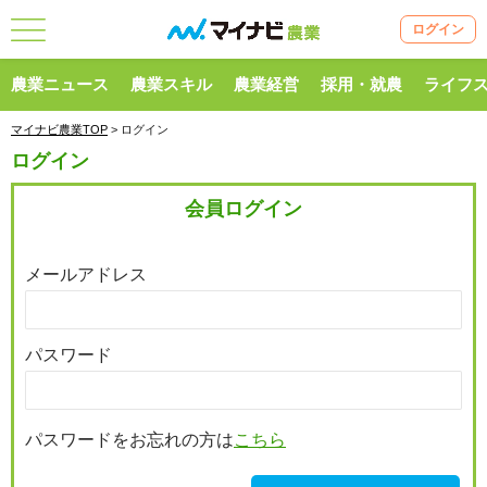
ログイン
農業ニュース
農業スキル
農業経営
採用・就農
ライフ
マイナビ農業TOP
> ログイン
ログイン
会員ログイン
メールアドレス
パスワード
パスワードをお忘れの方は
こちら