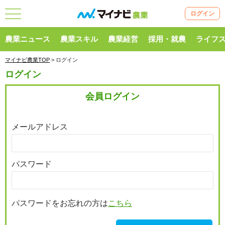
ログイン
農業ニュース
農業スキル
農業経営
採用・就農
ライフ
マイナビ農業TOP
> ログイン
ログイン
会員ログイン
メールアドレス
パスワード
パスワードをお忘れの方は
こちら