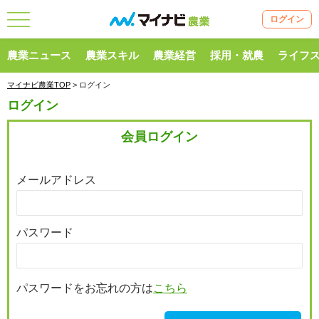
ログイン
農業ニュース
農業スキル
農業経営
採用・就農
ライフ
マイナビ農業TOP
> ログイン
ログイン
会員ログイン
メールアドレス
パスワード
パスワードをお忘れの方は
こちら