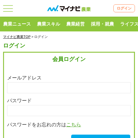
ログイン
農業ニュース
農業スキル
農業経営
採用・就農
ライフ
マイナビ農業TOP
> ログイン
ログイン
会員ログイン
メールアドレス
パスワード
パスワードをお忘れの方は
こちら