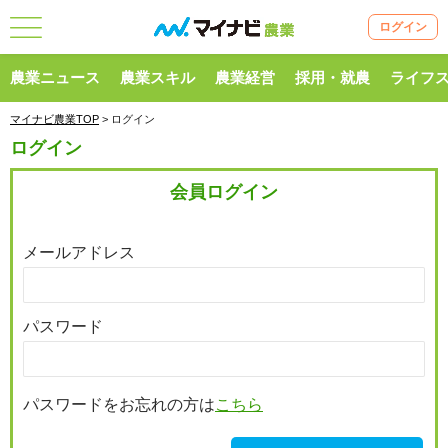
ログイン
農業ニュース
農業スキル
農業経営
採用・就農
ライフ
マイナビ農業TOP
> ログイン
ログイン
会員ログイン
メールアドレス
パスワード
パスワードをお忘れの方は
こちら