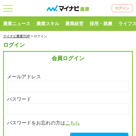
ログイン
農業ニュース
農業スキル
農業経営
採用・就農
ライフ
マイナビ農業TOP
> ログイン
ログイン
会員ログイン
メールアドレス
パスワード
パスワードをお忘れの方は
こちら